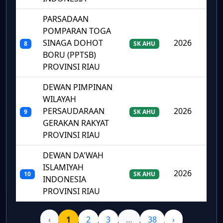
PARSADAAN
POMPARAN TOGA
SINAGA DOHOT
2026
8
SK AHU
BORU (PPTSB)
PROVINSI RIAU
DEWAN PIMPINAN
WILAYAH
PERSAUDARAAN
2026
9
SK AHU
GERAKAN RAKYAT
PROVINSI RIAU
DEWAN DA'WAH
ISLAMIYAH
2026
10
SK AHU
INDONESIA
PROVINSI RIAU
‹
1
2
3
…
38
›