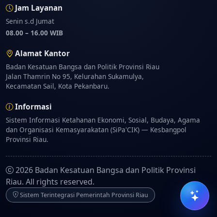
Ormas
,
persyaratan SKT/SPKO
,
template
Jam Layanan
dokumen
, dan
arah halaman layanan
.
Senin s.d Jumat
Pertanyaan cepat:
08.00 – 16.00 WIB
Persyaratan SKT
Alamat Kantor
Persyaratan Pencatatan
Badan Kesatuan Bangsa dan Politik Provinsi Riau
Jalan Thamrin No 95, Kelurahan Sukamulya,
Download Persyaratan SKT
Kecamatan Sail, Kota Pekanbaru.
Download File Pencatatan
Informasi
Jawaban bersifat informatif. Untuk verifikasi akhir,
Sistem Informasi Ketahanan Ekonomi, Sosial, Budaya, Agama
silakan ikuti ketentuan layanan resmi.
dan Organisasi Kemasyarakatan (SiPa'CIK) — Kesbangpol
Provinsi Riau.
2026 Badan Kesatuan Bangsa dan Politik Provinsi
Riau. All rights reserved.
Sistem Terintegrasi Pemerintah Provinsi Riau