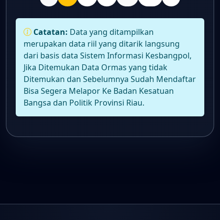
Catatan:
Data yang ditampilkan
merupakan data riil yang ditarik langsung
dari basis data Sistem Informasi Kesbangpol,
Jika Ditemukan Data Ormas yang tidak
Ditemukan dan Sebelumnya Sudah Mendaftar
Bisa Segera Melapor Ke Badan Kesatuan
Bangsa dan Politik Provinsi Riau.
Asisten AI Kesbangpol
Online
Panduan layanan Ormas • Respons cepat
Info layanan resmi
Jawaban cepat
Panduan alur
Selamat datang di
Asisten AI Kesbangpol Riau
.
Saya siap membantu Anda terkait
pendaftaran